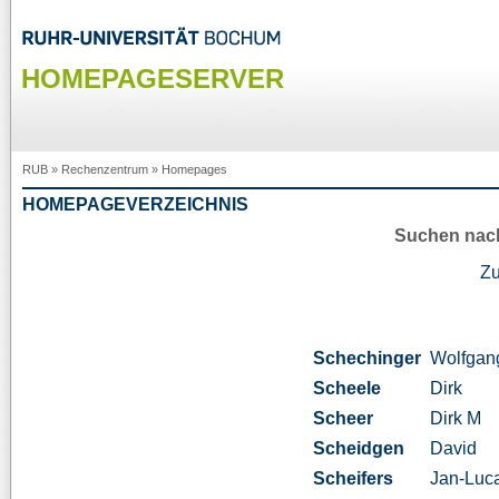
HOMEPAGESERVER
RUB
»
Rechenzentrum
»
Homepages
HOMEPAGEVERZEICHNIS
Suchen nac
Z
Schechinger
Wolfgan
Scheele
Dirk
Scheer
Dirk M
Scheidgen
David
Scheifers
Jan-Luc