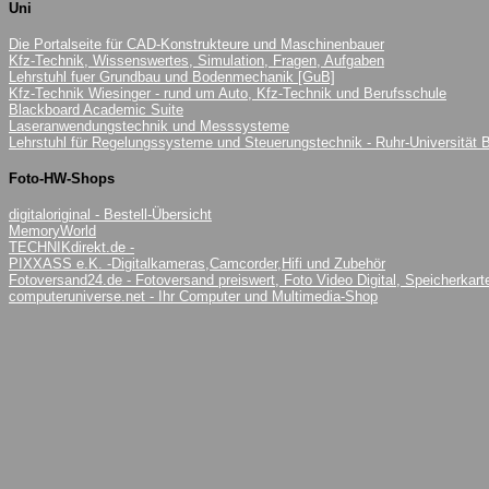
Uni
Die Portalseite für CAD-Konstrukteure und Maschinenbauer
Kfz-Technik, Wissenswertes, Simulation, Fragen, Aufgaben
Lehrstuhl fuer Grundbau und Bodenmechanik [GuB]
Kfz-Technik Wiesinger - rund um Auto, Kfz-Technik und Berufsschule
Blackboard Academic Suite
Laseranwendungstechnik und Messsysteme
Lehrstuhl für Regelungssysteme und Steuerungstechnik - Ruhr-Universität
Foto-HW-Shops
digitaloriginal - Bestell-Übersicht
MemoryWorld
TECHNIKdirekt.de -
PIXXASS e.K. -Digitalkameras,Camcorder,Hifi und Zubehör
Fotoversand24.de - Fotoversand preiswert, Foto Video Digital, Speicherka
computeruniverse.net - Ihr Computer und Multimedia-Shop