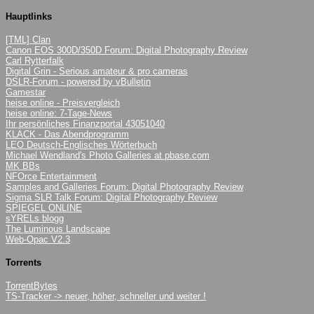
Hauptlinks
[TML] Clan
Canon EOS 300D/350D Forum: Digital Photography Review
Carl Rytterfalk
Digital Grin - Serious amateur & pro cameras
DSLR-Forum - powered by vBulletin
Gamestar
heise online - Preisvergleich
heise online: 7-Tage-News
Ihr persönliches Finanzportal 43051040
KLACK - Das Abendprogramm
LEO Deutsch-Englisches Wörterbuch
Michael Wendland's Photo Galleries at pbase.com
MK BBs
NFOrce Entertainment
Samples and Galleries Forum: Digital Photography Review
Sigma SLR Talk Forum: Digital Photography Review
SPIEGEL ONLINE
sYRELs blogg
The Luminous Landscape
Web-Opac V2.3
Torrents
TorrentBytes
TS-Tracker -> neuer, höher, schneller und weiter !