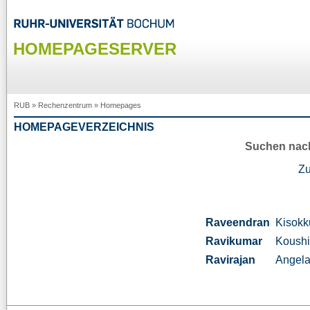
HOMEPAGESERVER
RUB
»
Rechenzentrum
»
Homepages
HOMEPAGEVERZEICHNIS
Suchen nac
Z
Raveendran
Kisok
Ravikumar
Koushi
Ravirajan
Angel