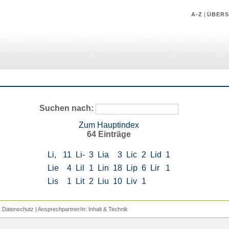
A-Z
|
ÜBERS
Suchen nach:
Zum Hauptindex
64 Einträge
Li,
11
Li-
3
Lia
3
Lic
2
Lid
1
Lie
4
Lil
1
Lin
18
Lip
6
Lir
1
Lis
1
Lit
2
Liu
10
Liv
1
|
Datenschutz
| Ansprechpartner/in:
Inhalt
&
Technik