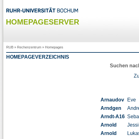
HOMEPAGESERVER
RUB
»
Rechenzentrum
»
Homepages
HOMEPAGEVERZEICHNIS
Suchen nac
Z
Arnaudov
Eve
Arndgen
Andr
Arndt-A16
Seba
Arnold
Jess
Arnold
Luka