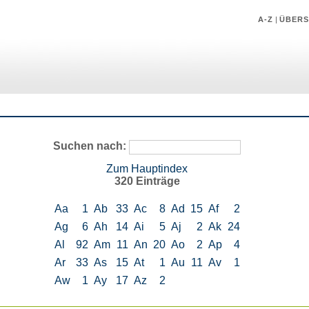
A-Z
|
ÜBERS
Suchen nach:
Zum Hauptindex
320 Einträge
Aa
1
Ab
33
Ac
8
Ad
15
Af
2
Ag
6
Ah
14
Ai
5
Aj
2
Ak
24
Al
92
Am
11
An
20
Ao
2
Ap
4
Ar
33
As
15
At
1
Au
11
Av
1
Aw
1
Ay
17
Az
2