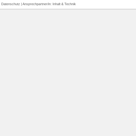
|
Datenschutz
| Ansprechpartner/in:
Inhalt
&
Technik