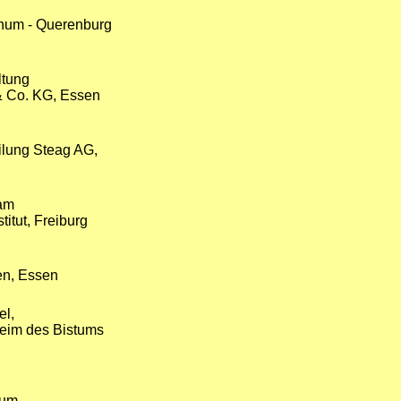
hum - Querenburg
ltung
 Co. KG, Essen
ilung Steag AG,
am
titut, Freiburg
en, Essen
el,
eim des Bistums
hum