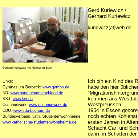
Gerd Kuriewicz /
Gerhard Kuriewicz
kuriewicz(at)web.de
Gerhard Kuriewicz mit Nathan im Büro
Ich bin ein Kind des 
Links:
habe den hier übliche
Gymnasium Borbeck:
www.gymbo.de
"Migrationshintergrun
ND:
www.bund-neudeutschland.de
kommen aus Westfale
KSJ:
www.ksj.de
Westpreussen.
Cusanuswerk:
www.cusanuswerk.de
1954 in Essen gebore
CDU:
www.cdu-bochum.de
noch echten Kohlens
Bundesverband Kath. Studentenwohnheime:
ersten Jahren in Alt
www.katholische-studentenwohnheime.de
Schacht Carl und Scha
dann im Schatten der