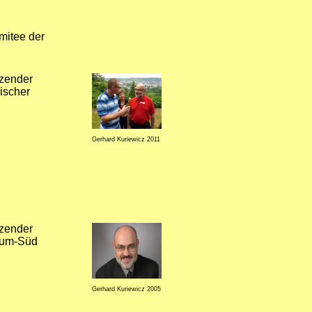
mitee der
tzender
ischer
Gerhard Kuriewicz 2011
tzender
hum-Süd
Gerhard Kuriewicz 2005