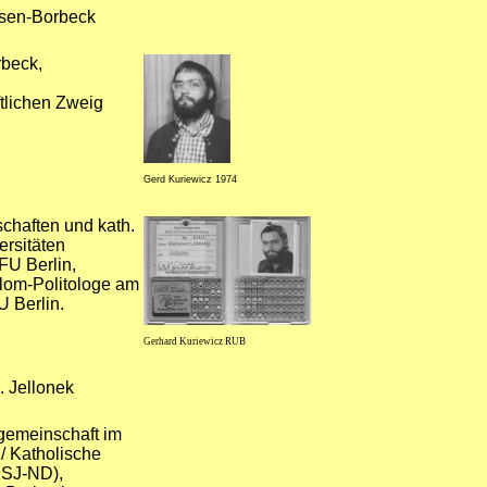
ssen-Borbeck
beck,
tlichen Zweig
Gerd Kuriewicz 1974
chaften und kath.
ersitäten
FU Berlin,
lom-Politologe am
U Berlin.
Gerhard Kuriewicz RUB
. Jellonek
rgemeinschaft im
 Katholische
KSJ-ND),