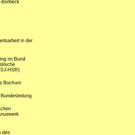
n-Borbeck
eitsarbeit in der
ring im Bund
olische
KSJ-HSR)
pe Bochum
r Bundesleitung
lichen
anuswerk
s des