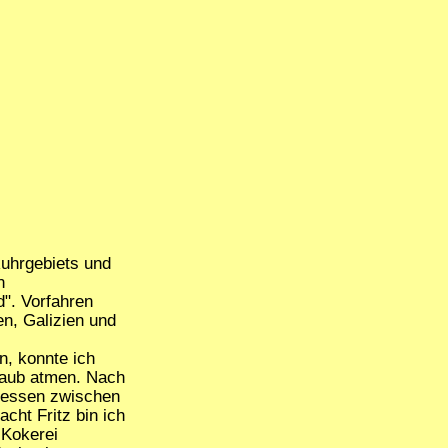
Ruhrgebiets und
n
d". Vorfahren
n, Galizien und
n, konnte ich
taub atmen. Nach
enessen zwischen
cht Fritz bin ich
 Kokerei