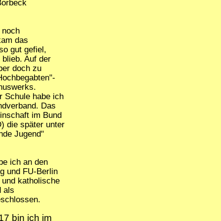
Borbeck
 noch
kam das
o gut gefiel,
blieb. Auf der
ber doch zu
Hochbegabten"-
nuswerks.
er Schule habe ich
ndverband. Das
inschaft im Bund
 die später unter
ende Jugend"
be ich an den
g und FU-Berlin
 und katholische
 als
eschlossen.
7 bin ich im