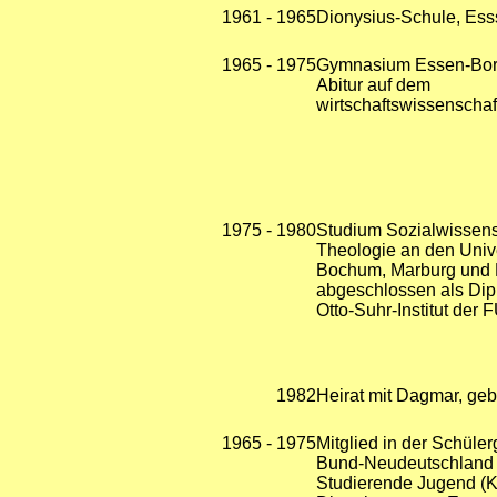
1961 - 1965
Dionysius-Schule, Es
1965 - 1975
Gymnasium Essen-Bor
Abitur auf dem
wirtschaftswissenschaf
1975 - 1980
Studium Sozialwissens
Theologie an den Univ
Bochum, Marburg und 
abgeschlossen als Dip
Otto-Suhr-Institut der F
1982
Heirat mit Dagmar, geb
1965 - 1975
Mitglied in der Schüle
Bund-Neudeutschland /
Studierende Jugend (