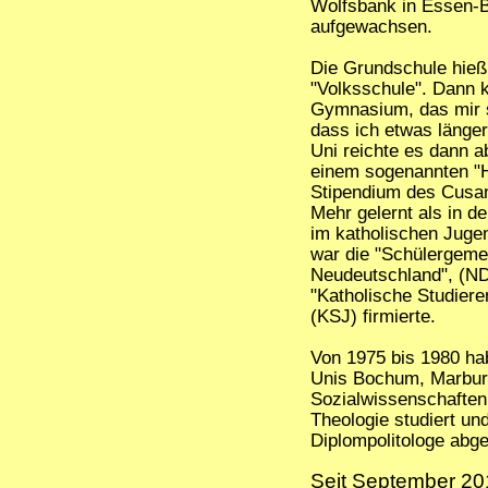
Wolfsbank in Essen-
aufgewachsen.
Die Grundschule hieß
"Volksschule". Dann 
Gymnasium, das mir s
dass ich etwas länger 
Uni reichte es dann a
einem sogenannten "
Stipendium des Cusa
Mehr gelernt als in d
im katholischen Juge
war die "Schülergeme
Neudeutschland", (ND)
"Katholische Studier
(KSJ) firmierte.
Von 1975 bis 1980 ha
Unis Bochum, Marbur
Sozialwissenschaften
Theologie studiert und
Diplompolitologe abg
Seit September 201