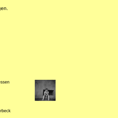
gen.
essen
rbeck