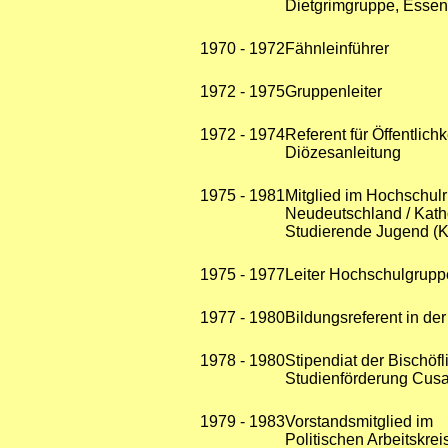
Dietgrimgruppe, Esse
1970 - 1972
Fähnleinführer
1972 - 1975
Gruppenleiter
1972 - 1974
Referent für Öffentlichk
Diözesanleitung
1975 - 1981
Mitglied im Hochschul
Neudeutschland / Kath
Studierende Jugend (
1975 - 1977
Leiter Hochschulgrup
1977 - 1980
Bildungsreferent in de
1978 - 1980
Stipendiat der Bischöf
Studienförderung Cus
1979 - 1983
Vorstandsmitglied im
Politischen Arbeitskrei