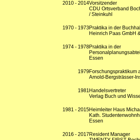
2010 - 2014
Vorsitzender
CDU Ortsverband Boc
/ Steinkuhl
1970 - 1973
Praktika in der Buchha
Heinrich Paas GmbH &
1974 - 1978
Praktika in der
Personalplanungsabte
Essen
1979
Forschungspraktikum 
Arnold-Bergsträsser-Ins
1981
Handelsvertreter
Verlag Buch und Wiss
1981 - 2015
Heimleiter Haus Micha
Kath. Studentenwohnh
Essen
2016 - 2017
Resident Manager
TWENTY FIRST Boc