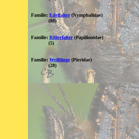
Familie:
Edelfalter
(Nymphalidae)
(88)
Familie:
Ritterfalter
(Papilionidae)
(5)
Familie:
Weißlinge
(Pieridae)
(28)