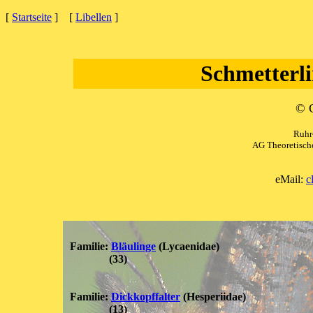
[
Startseite
] [
Libellen
]
Schmetterli
© C
Ruhr
AG Theoretisch
eMail:
c
Familie:
Bläulinge
(Lycaenidae)
(33)
Familie:
Dickkopffalter
(Hesperiidae)
(13)